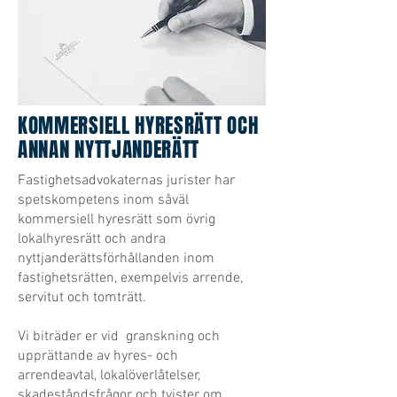
KOMMERSIELL HYRESRÄTT OCH
ANNAN NYTTJANDERÄTT
Fastighetsadvokaternas jurister har
spetskompetens inom såväl
kommersiell hyresrätt som övrig
lokalhyresrätt och andra
nyttjanderättsförhållanden inom
fastighetsrätten, exempelvis arrende,
servitut och tomträtt.
Vi biträder er vid granskning och
upprättande av hyres- och
arrendeavtal, lokalöverlåtelser,
skadeståndsfrågor och tvister om