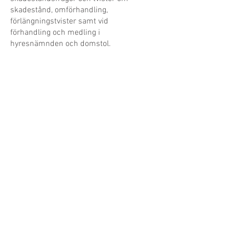
skadestånd, omförhandling,
förlängningstvister samt vid
förhandling och medling i
hyresnämnden och domstol.
BOSTADSRÄTT
Fastighetsadvokaternas jurister
erbjuder löpande rådgivning för
bostadsrättsföreningar. Vi biträder er
vid frågor om medlemskap,